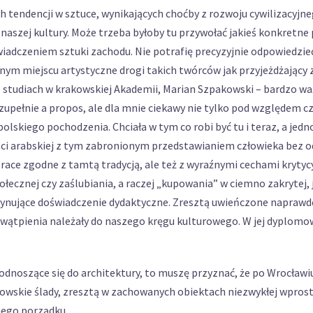
 tendencji w sztuce, wynikających choćby z rozwoju cywilizacyjneg
 naszej kultury. Może trzeba byłoby tu przywołać jakieś konkretn
iadczeniem sztuki zachodu. Nie potrafię precyzyjnie odpowiedzieć
ednym miejscu artystyczne drogi takich twórców jak przyjeżdżający 
 studiach w krakowskiej Akademii, Marian Szpakowski – bardzo w
upełnie a propos, ale dla mnie ciekawy nie tylko pod względem 
skiego pochodzenia. Chciała w tym co robi być tu i teraz, a jedn
ości arabskiej z tym zabronionym przedstawianiem człowieka bez 
prace zgodne z tamtą tradycją, ale też z wyraźnymi cechami kryt
połecznej czy zaślubiania, a raczej „kupowania” w ciemno zakrytej,
cynujące doświadczenie dydaktyczne. Zresztą uwieńczone naprawd
ątpienia należały do naszego kręgu kulturowego. W jej dyplomow
odnoszące się do architektury, to muszę przyznać, że po Wrocławi
dowskie ślady, zresztą w zachowanych obiektach niezwykłej wprost
nego porządku.