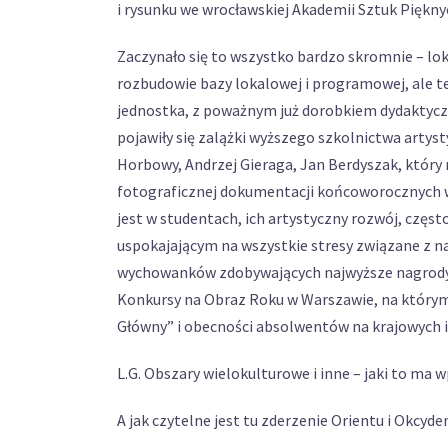
i rysunku we wrocławskiej Akademii Sztuk Pięknyc
Zaczynało się to wszystko bardzo skromnie – lo
rozbudowie bazy lokalowej i programowej, ale t
jednostka, z poważnym już dorobkiem dydaktycznym 
pojawiły się zalążki wyższego szkolnictwa artyst
Horbowy, Andrzej Gieraga, Jan Berdyszak, któr
fotograficznej dokumentacji końcoworocznych wy
jest w studentach, ich artystyczny rozwój, częs
uspokajającym na wszystkie stresy związane z na
wychowanków zdobywających najwyższe nagrody n
Konkursy na Obraz Roku w Warszawie, na którym 
Główny” i obecności absolwentów na krajowych 
L.G. Obszary wielokulturowe i inne – jaki to ma 
A jak czytelne jest tu zderzenie Orientu i Okcyde