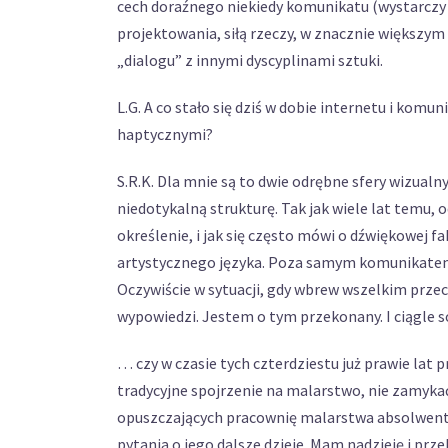
cech doraźnego niekiedy komunikatu (wystarczy p
projektowania, siłą rzeczy, w znacznie większy
„dialogu” z innymi dyscyplinami sztuki.
L.G. A co stało się dziś w dobie internetu i kom
haptycznymi?
S.R.K. Dla mnie są to dwie odrębne sfery wizualn
niedotykalną strukturę. Tak jak wiele lat temu, o
określenie, i jak się często mówi o dźwiękowej 
artystycznego języka. Poza samym komunikatem, 
Oczywiście w sytuacji, gdy wbrew wszelkim przeci
wypowiedzi. Jestem o tym przekonany. I ciągle 
… czy w czasie tych czterdziestu już prawie lat 
tradycyjne spojrzenie na malarstwo, nie zamyka
opuszczających pracownię malarstwa absolwentów
pytania o jego dalsze dzieje. Mam nadzieję i prze