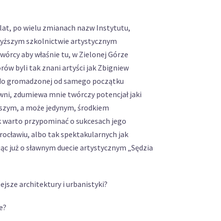
lat, po wielu zmianach nazw Instytutu,
 wyższym szkolnictwie artystycznym
twórcy aby właśnie tu, w Zielonej Górze
rów byli tak znani artyści jak Zbigniew
m do gromadzonej od samego początku
wni, zdumiewa mnie twórczy potencjał jaki
epszym, a może jedynym, środkiem
ak warto przypominać o sukcesach jego
cławiu, albo tak spektakularnych jak
ąc już o sławnym duecie artystycznym „Sędzia
jsze architektury i urbanistyki?
e?