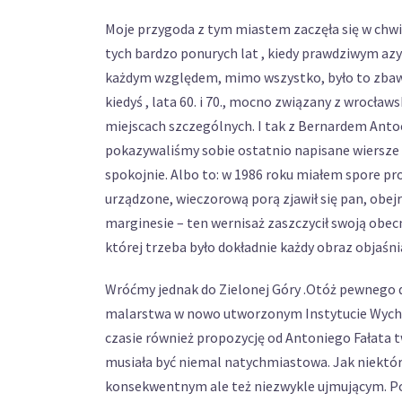
Moje przygoda z tym miastem zaczęła się w chwil
tych bardzo ponurych lat , kiedy prawdziwym azy
każdym względem, mimo wszystko, było to zbawie
kiedyś , lata 60. i 70., mocno związany z wrocła
miejscach szczególnych. I tak z Bernardem Anto
pokazywaliśmy sobie ostatnio napisane wiersze
spokojnie. Albo to: w 1986 roku miałem spore pr
urządzone, wieczorową porą zjawił się pan, obejr
marginesie – ten wernisaż zaszczycił swoją obec
której trzeba było dokładnie każdy obraz objaśni
Wróćmy jednak do Zielonej Góry .Otóż pewnego d
malarstwa w nowo utworzonym Instytucie Wycho
czasie również propozycję od Antoniego Fałata 
musiała być niemal natychmiastowa. Jak niektórz
konsekwentnym ale też niezwykle ujmującym. Po 