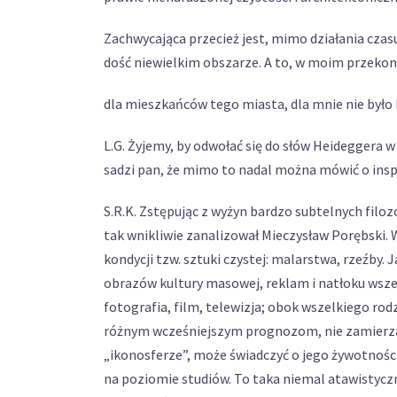
Zachwycająca przecież jest, mimo działania czas
dość niewielkim obszarze. A to, w moim przekon
dla mieszkańców tego miasta, dla mnie nie było 
L.G. Żyjemy, by odwołać się do słów Heideggera w
sadzi pan, że mimo to nadal można mówić o inspi
S.R.K. Zstępując z wyżyn bardzo subtelnych filoz
tak wnikliwie zanalizował Mieczysław Porębski. 
kondycji tzw. sztuki czystej: malarstwa, rzeźby.
obrazów kultury masowej, reklam i natłoku wszelk
fotografia, film, telewizja; obok wszelkiego ro
różnym wcześniejszym prognozom, nie zamierza um
„ikonosferze”, może świadczyć o jego żywotności.
na poziomie studiów. To taka niemal atawistycz