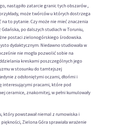
o, nastąpiło zatarcie granic tych obszarów ,
e przykłady, może twórców u których dostrzega
 na to pytanie. Czy może nie mieć znaczenia
z Gdańska, po dalszych studiach w Toruniu,
ażne postaci zielonogórskiego środowska.
czysto dydaktycznym. Niedawno studiowała w
ocześnie nie mogła pozwolić sobie na
oddzielania kreskami poszczególnych jego
ycyzmu w stosunku do tamtejszej
 jedynie z odsłoniętymi oczami, dłońmi i
ę interesującymi pracami, które pod
ej ceramice, znakomitej, w pełni kumulowały
u, który powstawał niemal z rumowiska i
 piękności, Zielona Góra sprawiała wrażenie