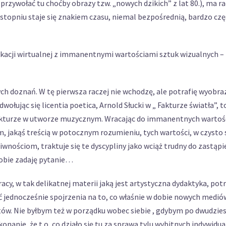
rzywołać tu choćby obrazy tzw. „nowych dzikich” z lat 80.), ma r
m stopniu staje się znakiem czasu, niemal bezpośrednią, bardzo 
unikacji wirtualnej z immanentnymi wartościami sztuk wizualnych –
ych doznań. W tę pierwsza raczej nie wchodzę, ale potrafię wyobraz
dwołując się licentia poetica, Arnold Słucki w „ Fakturze światła”
fakturze w utworze muzycznym. Wracając do immanentnych wartości 
jakąś treścią w potocznym rozumieniu, tych wartości, w czysto s
wnościom, traktuje się te dyscypliny jako wciąż trudny do zastąpi
sobie zadaję pytanie…
pracy, w tak delikatnej materii jaką jest artystyczna dydaktyka, p
ć jednocześnie spojrzenia na to, co właśnie w dobie nowych medi
. Nie byłbym też w porządku wobec siebie , gdybym po dwudziestu
konanie, że t o, co działo się tu za sprawą tylu wybitnych indywidu