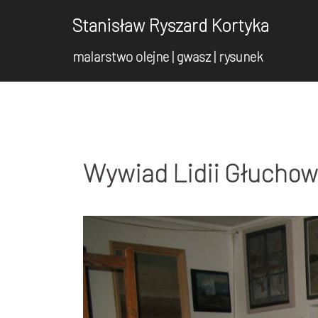
Skip
Stanisław Ryszard Kortyka
to
content
malarstwo olejne | gwasz | rysunek
Wywiad Lidii Głuchow