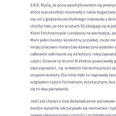
S.R.K. Myślę, że poza wyodrębnianiem się pewnych
które w przeszłości stanowiły o także bogactwie
się coś z godzenia wschodniego rodowodu z dośw
choćby fakt, że oto w latach 50.zbiegają się w j
Klem Felchnerowski i urodzony na wschodzie, po
Mam jeden bardzo konkretny przykład, może niez
mojej pracowni malarstwa dziewczyna arabsko-pol
całkowite oderwanie się od kultury i obyczajow
części. Dziwnie to brzmi! W efekcie powstawały 
obyczajowości , np. w kwestii hierarchiczności s
stopami kobiety. Dla mnie było to naprawdę fas
względem czysto formalnym, estetycznym, bez w
się te dwa pierwiastki.
Jeśli zaś chodzi o inne doświadczenie wzrokowe 
bardzo wyraźnie odczytywało się niemieckie i ży
prawie nienaruszonej czystości i architektonicz