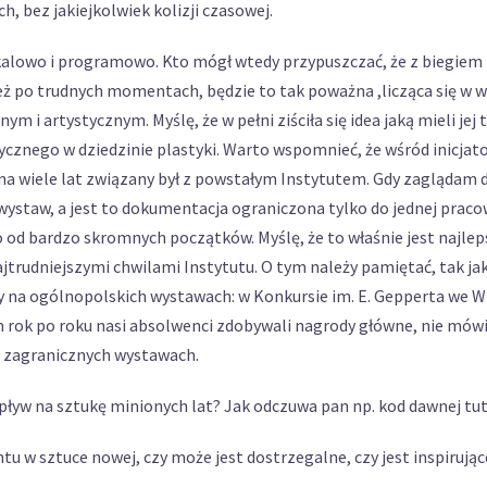
h, bez jakiejkolwiek kolizji czasowej.
kalowo i programowo. Kto mógł wtedy przypuszczać, że z biegiem 
eż po trudnych momentach, będzie to tak poważna ,licząca się w
i artystycznym. Myślę, że w pełni ziściła się idea jaką mieli jej 
ycznego w dziedzinie plastyki. Warto wspomnieć, że wśród inicjato
y na wiele lat związany był z powstałym Instytutem. Gdy zagląda
staw, a jest to dokumentacja ograniczona tylko do jednej praco
to od bardzo skromnych początków. Myślę, że to właśnie jest najl
jtrudniejszymi chwilami Instytutu. O tym należy pamiętać, tak j
a ogólnopolskich wystawach: w Konkursie im. E. Gepperta we Wro
rok po roku nasi absolwenci zdobywali nagrody główne, nie mówi
i zagranicznych wystawach.
wpływ na sztukę minionych lat? Jak odczuwa pan np. kod dawnej tute
ntu w sztuce nowej, czy może jest dostrzegalne, czy jest inspirując