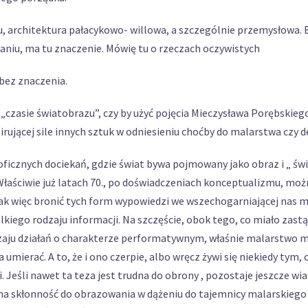
u, architektura pałacykowo- willowa, a szczególnie przemysłowa.
aniu, ma tu znaczenie. Mówię tu o rzeczach oczywistych
bez znaczenia.
 „czasie światobrazu”, czy by użyć pojęcia Mieczysława Porębskieg
rującej sile innych sztuk w odniesieniu choćby do malarstwa czy 
oficznych dociekań, gdzie świat bywa pojmowany jako obraz i „ świ
Właściwie już latach 70., po doświadczeniach konceptualizmu, moż
 Jak więc bronić tych form wypowiedzi we wszechogarniającej nas m
iego rodzaju informacji. Na szczęście, obok tego, co miało zastąp
dzaju działań o charakterze performatywnym, właśnie malarstwo ma
ierać. A to, że i ono czerpie, albo wręcz żywi się niekiedy tym, 
 Jeśli nawet ta teza jest trudna do obrony , pozostaje jeszcze wia
na skłonność do obrazowania w dążeniu do tajemnicy malarskiego p