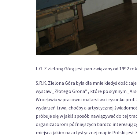
L.G. Z zieloną Górą jest pan związany od 1992 roku
S.R.K. Zielona Góra była dla mnie kiedyś dość ta
wystaw „Złotego Grona” , które po słynnym „Arse
Wrocławiu w pracowni malarstwa i rysunku prof. 
wydarzeń trwa, choćby a artystycznej świadomośc
próbuje się w jakiś sposób nawiązywać do tej trad
organizatorom późniejszych bardzo interesującyc
miejsca jakim na artystycznej mapie Polski jest Z