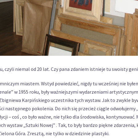
, czyli niemal od 20 lat. Czy pana zdaniem istnieje tu swoisty geni
jemniczym miastem. Wstyd powiedzieć, nigdy tu wcześniej nie byłem; 
nale” w 1955 roku, były ważniejszymi wydarzeniami artystycznymi 
Zbigniewa Karpińskiego uczestnika tych wystaw. Jak to zwykle bywa
i następnego pokolenia. Do nich się przecież ciągle odwołujemy , 
ycji – coś , co było ważne, nie tylko dla środowiska, kontynuować. 
h wystaw „Sztuki Nowej” . Tak, to były bardzo piękne zdarzenia,
ielona Góra. Zresztą, nie tylko w dziedzinie plastyki.