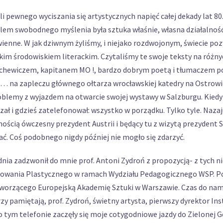
i pewnego wyciszania się artystycznych napięć całej dekady lat 80
lem swobodnego myślenia była sztuka właśnie, własna działalność 
nne. W jak dziwnym żyliśmy, i niejako rozdwojonym, świecie poz
wskim środowiskiem literackim. Czytaliśmy te swoje teksty na różn
chewiczem, kapitanem MO !, bardzo dobrym poetą i tłumaczem poez
 … na zapleczu głównego ołtarza wrocławskiej katedry na Ostrowi
oblemy z wyjazdem na otwarcie swojej wystawy w Salzburgu. Kiedy 
zał i gdzieś zatelefonował: wszystko w porządku. Tylko tyle. Nazaj
nością ówczesny prezydent Austrii i będący tu z wizytą prezydent 
ać. Coś podobnego nigdy później nie mogło się zdarzyć.
nia zadzwonił do mnie prof. Antoni Zydroń z propozycją- z tych n
wania Plastycznego w ramach Wydziału Pedagogicznego WSP. Pop
tworzącego Europejską Akademię Sztuki w Warszawie. Czas do namy
y pamiętają, prof. Zydroń, świetny artysta, pierwszy dyrektor In
tym telefonie zaczęły się moje cotygodniowe jazdy do Zielonej 