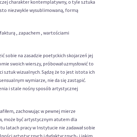
aczej charakter kontemplatywny, o tyle sztuka
często niezwykle wysublimowaną, formą
 fakturą , zapachem , wartościami
ić sobie na zasadzie poetyckich skojarzeń jej
, tomie swoich wierszy, próbował uzmysłowić to
sztuk wizualnych. Sądzę że to jest istota ich
ensualnym wymiarze, nie da się zastąpić.
enia i stale nośny sposób artystycznej
otrafiłem, zachowując w pewnej mierze
ów, może być artystycznym atutem dla
 latach pracy w Instytucie nie zadawał sobie
alności artystycznych i dydaktycznych- i jakim