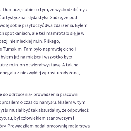
.. Tłumaczę sobie to tym, że wychodziliśmy z
artystyczna i dydaktyka. Sadzę, że pod
wolę sobie przytoczyć dwa zdarzenia. Byłem
ych spotkaniach, ale też mamrotało się je w
ji niemieckiej m.in. Rilkego,
e Tumskim. Tam było naprawdę cicho i
byłem już na miejscu i wszystko było
utrz m.in. on otwierał wystawę. A tak na
Senegalu z niezwykłej wprost urody żoną,
ie do odrzucenia- prowadzenia pracowni
rosiłem o czas do namysłu. Miałem w tym
słu musiał być tak absurdalny, że odpowiedź
stytutu, był człowiekiem stanowczym i
Góry. Prowadziłem nadal pracownię malarstwa